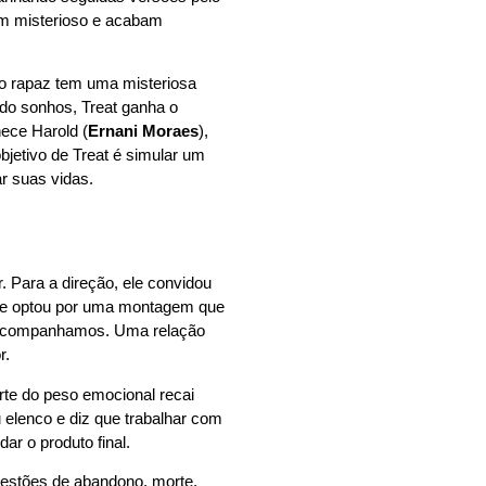
em misterioso e acabam
 o rapaz tem uma misteriosa
ndo sonhos, Treat ganha o
hece Harold (
Ernani Moraes
),
jetivo de Treat é simular um
r suas vidas.
 Para a direção, ele convidou
 ele optou por uma montagem que
e acompanhamos. Uma relação
r.
rte do peso emocional recai
u elenco e diz que trabalhar com
r o produto final.
uestões de abandono, morte,