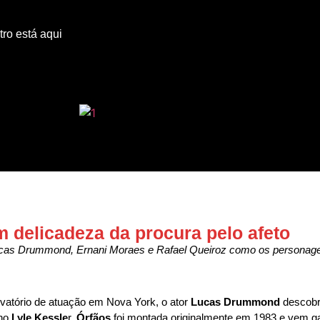
tro está aqui
m delicadeza da procura pelo afeto
cas Drummond, Ernani Moraes e Rafael Queiroz como os personagen
atório de atuação em Nova York, o ator
Lucas Drummond
descobr
ano
Lyle Kessle
r,
Órfãos
foi montada originalmente em 1983 e vem g