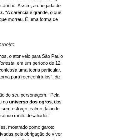
 carinho. Assim, a chegada de
oz
. “A carência é grande, o que
e que morreu. É uma forma de
arneiro
os, o ator veio para São Paulo
Honesta
, em um período de 12
nfessa uma teoria particular.
orna para reencontrá-los”, diz
ção de seu personagem. “Pela
ou no
universo dos ogros
, dos
, sem esforço, calmo, falando
sendo muito desafiador.”
ezes, mostrado como garoto
tivadas pela obrigação de viver