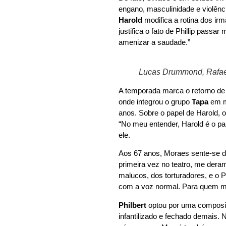
engano, masculinidade e violênc
Harold
modifica a rotina dos i
justifica o fato de Phillip pas
amenizar a saudade.”
Lucas Drummond, Rafael
A temporada marca o retorno d
onde integrou o grupo
Tapa
em 
anos. Sobre o papel de Harold, 
“No meu entender, Harold é o pa
ele.
Aos 67 anos, Moraes sente-se d
primeira vez no teatro, me dera
malucos, dos torturadores, e o 
com a voz normal. Para quem me 
Philbert
optou por uma composiç
infantilizado e fechado demais. 