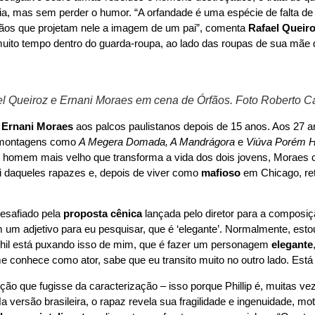
ia, mas sem perder o humor. “A orfandade é uma espécie de falta de
rmãos que projetam nele a imagem de um pai”, comenta
Rafael Queir
sar muito tempo dentro do guarda-roupa, ao lado das roupas de sua mã
 Queiroz e Ernani Moraes em cena de Órfãos. Foto Roberto C
e
Ernani Moraes
aos palcos paulistanos depois de 15 anos. Aos 27 an
montagens como
A Megera Domada, A Mandrágora
e
Viúva Porém 
o homem mais velho que transforma a vida dos dois jovens, Moraes co
i daqueles rapazes e, depois de viver como
mafioso
em Chicago, ret
esafiado pela
proposta cênica
lançada pelo diretor para a composi
m um adjetivo para eu pesquisar, que é ‘elegante’. Normalmente, est
Phil está puxando isso de mim, que é fazer um personagem
elegante
conhece como ator, sabe que eu transito muito no outro lado. Está 
ão que fugisse da caracterização – isso porque Phillip é, muitas v
Na versão brasileira, o rapaz revela sua fragilidade e ingenuidade, mo