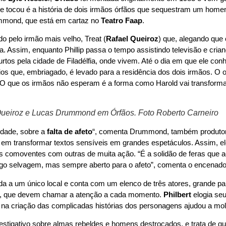
e tocou é a história de dois irmãos órfãos que sequestram um hom
ummond, que está em cartaz no
Teatro Faap
.
ado pelo irmão mais velho, Treat (
Rafael Queiroz
) que, alegando que
a. Assim, enquanto Phillip passa o tempo assistindo televisão e cria
tos pela cidade de Filadélfia, onde vivem. Até o dia em que ele con
 que, embriagado, é levado para a residência dos dois irmãos. O ob
 O que os irmãos não esperam é a forma como Harold vai transforma
Queiroz e Lucas Drummond em Órfãos. Foto Roberto Carneiro
rdade, sobre a
falta de afeto
“, comenta Drummond, também produtor.
ta em transformar textos sensíveis em grandes espetáculos. Assim,
as comoventes com outras de muita ação. “É a solidão de feras qu
algo selvagem, mas sempre aberto para o afeto”, comenta o encenado
ada a um único local e conta com um elenco de três atores, grande pa
es, que devem chamar a atenção a cada momento.
Philbert
elogia se
na criação das complicadas histórias dos personagens ajudou a molda
stigativo sobre almas rebeldes e homens destroçados, e trata de q