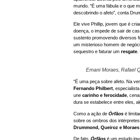
mundo. “É uma fábula e o que m
descobrindo o afeto”, conta Dr
Ele vive Phillip, jovem que é cri
doença, o impede de sair de cas
sustento promovendo diversos fur
um misterioso homem de negócios
sequestro e faturar um
resgate
.
Ernani Moraes, Rafael 
“É uma peça sobre afeto. Na ve
Fernando Philbert
, especialis
une
carinho e ferocidade
, cen
dura se estabelece entre eles, 
Como a ação de
Órfãos
é limit
sobre os ombros dos intérpret
Drummond, Queiroz e Moraes
De fato,
Órfãos
é um estudo inve