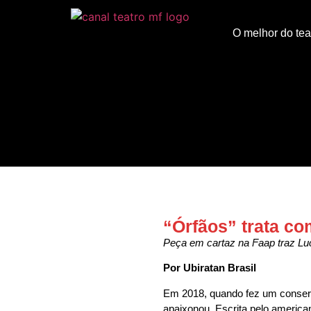
O melhor do tea
“Órfãos” trata co
Peça em cartaz na Faap traz Lu
Por Ubiratan Brasil
Em 2018, quando fez um conserv
apaixonou. Escrita pelo americ