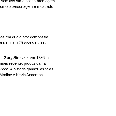
r veio assistir à nossa montagem
a como o personagem é mostrado
n
enas em que o ator demonstra
eu o texto 25 vezes e ainda
tor
Gary Sinise
e, em 1986, a
mais recente, produzida na
eça. A história ganhou as telas
 Modine e Kevin Anderson.