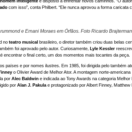
m
homem inteligente
e disposto a enfrentar novos caminhos. “O auto
tado
com isso”, conta Philbert. “Ele nunca aprovou a forma caricat
Drummond e Ernani Moraes em Órfãos. Foto Ricardo Brajterma
nd no
teatro musical
brasileiro, o diretor também criou duas belas c
também foi aprovado pelo autor. Curiosamente,
Lyle Kessler
reescrev
encontrar o final certo, um dos momentos mais tocantes da peça.
os países e por nomes ilustres. Em 1985, foi dirigida pelo também a
Finney
o Olivier Award de Melhor Ator. A montagem norte-americana 
ada por
Alec Baldwin
e indicada ao Tony Awards na categoria Melhor P
igido por
Alan J. Pakula
e protagonizado por Albert Finney, Matthew