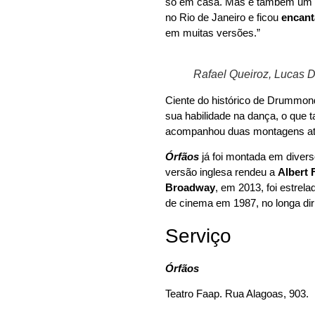
só em casa. Mas é também u
no Rio de Janeiro e ficou
encan
em muitas versões.”
Rafael Queiroz, Lucas 
Ciente do histórico de Drummo
sua habilidade na dança, o que 
acompanhou duas montagens até 
Órfãos
já foi montada em divers
versão inglesa rendeu a
Albert 
Broadway
, em 2013, foi estrel
de cinema em 1987, no longa dir
Serviço
Órfãos
Teatro Faap. Rua Alagoas, 903.