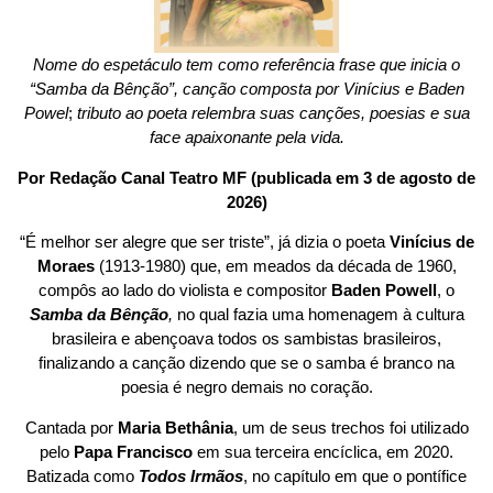
Nome do espetáculo tem como referência frase que inicia o
“Samba da Bênção”, canção composta por Vinícius e Baden
Powel
;
tributo ao poeta relembra suas canções, poesias e sua
face apaixonante pela vida.
Por Redação Canal Teatro MF (publicada em 3 de agosto de
2026)
“É melhor ser alegre que ser triste”, já dizia o poeta
Vinícius de
Moraes
(1913-1980) que, em meados da década de 1960,
compôs ao lado do violista e compositor
Baden Powell
, o
Samba da Bênção
,
no qual fazia uma homenagem à cultura
brasileira e abençoava todos os sambistas brasileiros,
finalizando a canção dizendo que se o samba é branco na
poesia é negro demais no coração.
Cantada por
Maria Bethânia
, um de seus trechos foi utilizado
pelo
Papa Francisco
em sua terceira encíclica, em 2020.
Batizada como
Todos Irmãos
, no capítulo em que o pontífice