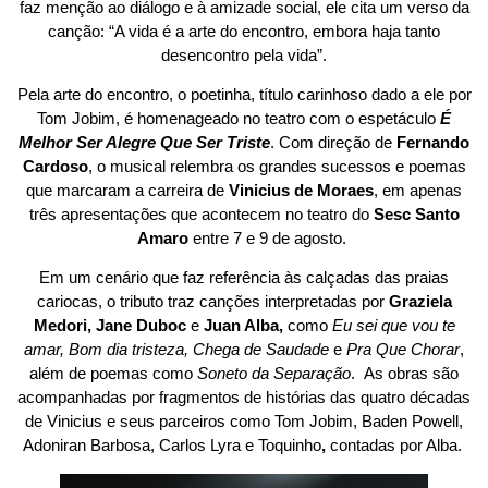
faz menção ao diálogo e à amizade social, ele cita um verso da
canção: “A vida é a arte do encontro, embora haja tanto
desencontro pela vida”.
Pela arte do encontro, o poetinha, título carinhoso dado a ele por
Tom Jobim, é homenageado no teatro com o espetáculo
É
Melhor Ser Alegre Que Ser Triste
. Com direção de
Fernando
Cardoso
, o musical relembra os grandes sucessos e poemas
que marcaram a carreira de
Vinicius de Moraes
, em apenas
três apresentações que acontecem no teatro do
Sesc Santo
Amaro
entre 7 e 9 de agosto.
Em um cenário que faz referência às calçadas das praias
cariocas, o tributo traz canções interpretadas por
Graziela
Medori, Jane Duboc
e
Juan Alba,
como
Eu sei que vou te
amar, Bom dia tristeza, Chega de Saudade
e
Pra Que Chorar
,
além de poemas como
Soneto da Separação
. As obras são
acompanhadas por fragmentos de histórias das quatro décadas
de Vinicius e seus parceiros como Tom Jobim, Baden Powell,
Adoniran Barbosa, Carlos Lyra e Toquinho
,
contadas por Alba.