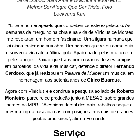
Jane Duboc, Juan Alba e Graziela Medori em É
Melhor Ser Alegre Que Ser Triste. Foto
Leekyung Kim
“É para homenageá-lo que concebemos este espetáculo. As
semanas de mergulho na obra e na vida de Vinicius de Moraes
me revelaram um homem fascinante. Uma figura humana que
foi ainda maior que sua obra. Um homem que viveu como quis
e sorveu a vida até a última gota. Apaixonado pelas mulheres e
pelos amigos. Paixão que transformou vários desses amigos
em parceiros, da vida e da música”, defende o diretor
Fernando
Cardoso
, que já realizou em
Palavra de Mulher
um musical em
homenagem aos setenta anos de
Chico Buarque
.
Agora com Vinícius ele continua a pesquisa ao lado de
Roberto
Monteiro
, parceiro de produção junto à MESA 2, sobre grandes
nomes da MPB. “A espinha dorsal dos dois trabalhos segue a
mesma lógica baseada nas composições musicais de grandes
poetas brasileiros”, afirma Fernando.
Serviço