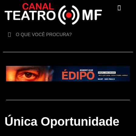
Para crianças
Única Oportunidade