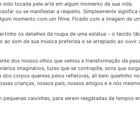
se sido tocada pela arte em algum momento de sua vida.
ilosofar ou se manifestar a respeito. Simplesmente significa
lgum momento com um filme. Ficado com a imagem de um q
tinho os detalhes da roupa de uma estátua – o tecido tão 
 ao som de sua música preferida e se arrepiado ao ouvir 
a frente dos nossos olhos que vemos a transformação da 
nários imaginários, luzes que se contrapõe, sons que surg
na dos corpos quentes pelos refletores, ali bem quietinho no
nossas crianças, nossos país, nossos amigos e a nós mesmo
em pequenas caixinhas, para serem resgatadas de tempos