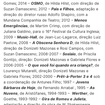
Gomes; 2014 –
OSMO
, de Hilda Hilst, com direção de
Suzan Damasceno; 2012 –
Pais e Filhos
, adaptação e
direção do diretor russo Adolfo Shapiro, com a
Mundana Companhia de Teatro; 2012 –
Menos
Emergências
, de Martim Crimp, com direção de
Juliana Galdino, para o 16° Festival da Cultura Inglesa;
2009 –
Music-Hall
, de Jean-Luc-Lagarce, direção Luiz
Paetow, 2008 –
A Obscena Senhora D
, de Hilda Hilst,
direção de Donizeti Mazonas e Rosi Campos, com
Suzan Damasceno; 2008-2007 –
Soslaio
, de Priscila
Gontijo, direção: Donizeti Mazonas e Gabriela Flores e
2006-2005 –
O que você foi quando era criança?
, de
Lourenço Mutarelli, direção Donizeti Mazonas e
Gabriela Flores; 2002-2000 –
Prêt-à-Porter 3 e 4
sob
a coordenação de Antunes Filho; 1997 –
Jovens
Bárbaros de Hoje
, de Fernando Arrabal , 1995 –
As
Nuvens
, de Aristófanes, 1994-1993 –
Werther
, de
Goethe, 1993-1992 –
Gira de Romeu e Julieta
,
adaptação e direção da obra de W. Shakespeare,