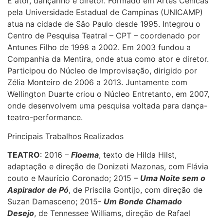
É ator, dançarino e diretor. Formado em Artes Cênicas
pela Universidade Estadual de Campinas (UNICAMP)
atua na cidade de São Paulo desde 1995. Integrou o
Centro de Pesquisa Teatral – CPT – coordenado por
Antunes Filho de 1998 a 2002. Em 2003 fundou a
Companhia da Mentira, onde atua como ator e diretor.
Participou do Núcleo de Improvisação, dirigido por
Zélia Monteiro de 2006 a 2013. Juntamente com
Wellington Duarte criou o Núcleo Entretanto, em 2007,
onde desenvolvem uma pesquisa voltada para dança-
teatro-performance.
Principais Trabalhos Realizados
TEATRO
: 2016 –
Floema
, texto de Hilda Hilst,
adaptação e direção de Donizeti Mazonas, com Flávia
couto e Maurício Coronado; 2015 –
Uma Noite sem o
Aspirador de Pó
, de Priscila Gontijo, com direção de
Suzan Damasceno; 2015-
Um Bonde Chamado
Desejo
, de Tennessee Williams, direção de Rafael