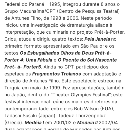
Federal do Paraná – 1995, Integrou durante 8 anos o
Grupo Macunaíma/CPT (Centro de Pesquisa Teatral)
de Antunes Filho, de 1998 a 2006. Neste período
iniciou uma investigação de dramaturgia aliada à
interpretação, que culminaria no projeto Prêt-à-Porter.
Criou, atuou e dirigiu quatro textos:
Pela Janela
no
primeiro formato apresentado em São Paulo; e os
textos
Os Esbugalhados Olhos de Deus Prêt-à-
Porter 4
;
Uma Fábula
e
O Poente do Sol Nascente
Prét- à- Porter5
. Ainda no CPT, participou dos
espetáculos
Fragmentos Troianos
com adaptação e
direção de Antunes Filho. Este espetáculo estreou na
Turquia em maio de 1999. Fez apresentações, também,
no Japão, dentro do “Theater Olympics Festival”; este
festival internacional reúne os maiores diretores da
contemporaneidade, entre eles Bob Wilson (EUA),
Tadashi Susuki (Japão), Tadeuz Thorzeopoluz
(Grécia).
Medéia I
em 2001/02 e
Medeia II
2002/04
duas adaptações diversas de Euripedes por Antunes