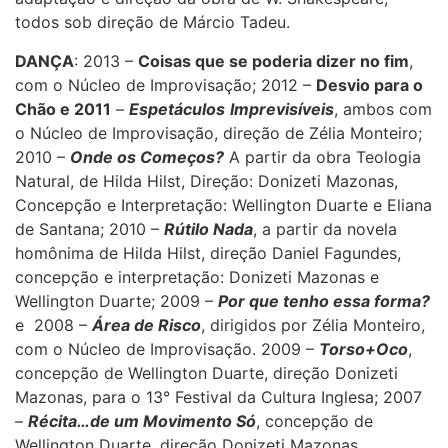
todos sob direção de Márcio Tadeu.
DANÇA
: 2013 –
Coisas que se poderia dizer no fim
,
com o Núcleo de Improvisação; 2012 –
Desvio para o
Chão e 2011
–
Espetáculos
Imprevisíveis
, ambos com
o Núcleo de Improvisação, direção de Zélia Monteiro;
2010 –
Onde os Começos?
A partir da obra Teologia
Natural, de Hilda Hilst, Direção: Donizeti Mazonas,
Concepção e Interpretação: Wellington Duarte e Eliana
de Santana; 2010 –
Rútilo Nada
, a partir da novela
homônima de Hilda Hilst, direção Daniel Fagundes,
concepção e interpretação: Donizeti Mazonas e
Wellington Duarte; 2009 –
Por que tenho essa forma?
e 2008 –
Área de Risco
, dirigidos por Zélia Monteiro,
com o Núcleo de Improvisação. 2009 –
Torso+Oco
,
concepção de Wellington Duarte, direção Donizeti
Mazonas, para o 13° Festival da Cultura Inglesa; 2007
–
Récita…de um Movimento Só
, concepção de
Wellington Duarte, direção Donizeti Mazonas.