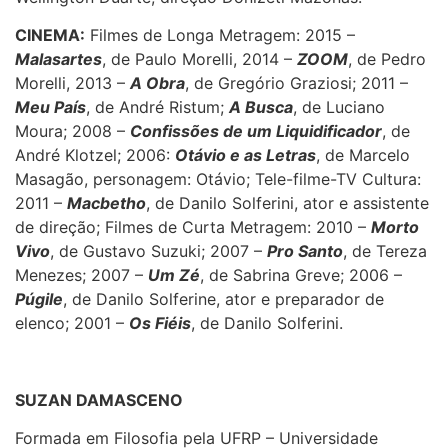
CINEMA:
Filmes de Longa Metragem: 2015 –
Malasartes
, de Paulo Morelli, 2014 –
ZOOM
, de Pedro
Morelli, 2013 –
A Obra
, de Gregório Graziosi; 2011 –
Meu País
, de André Ristum;
A Busca
, de Luciano
Moura; 2008 –
Confissões de um Liquidificador
, de
André Klotzel; 2006:
Otávio e as Letras
, de Marcelo
Masagão, personagem: Otávio; Tele-filme-TV Cultura:
2011 –
Macbetho
, de Danilo Solferini, ator e assistente
de direção; Filmes de Curta Metragem: 2010 –
Morto
Vivo
, de Gustavo Suzuki; 2007 –
Pro Santo
, de Tereza
Menezes; 2007 –
Um Zé
, de Sabrina Greve; 2006 –
Púgile
, de Danilo Solferine, ator e preparador de
elenco; 2001 –
Os Fiéis
, de Danilo Solferini.
SUZAN DAMASCENO
Formada em Filosofia pela UFRP – Universidade