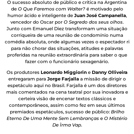
O sucesso absoluto de público e crítica na Argentina
de
O Que Faremos com Walter?
é motivado pelo
humor ácido e inteligente de
Juan José Campanella
,
vencedor do Oscar por
O Segredo dos seus olhos
.
Junto com Emanuel Diez transformam uma situação
corriqueira de uma reunião de condomínio numa
comédia absoluta, onde algumas vezes o espectador ri
para não chorar das situações, atitudes e palavras
proferidas na reunião extraordinária para saber o que
fazer com o funcionário sexagenário.
Os produtores
Leonardo Miggiorin
e
Danny Olliveira
entregaram para
Jorge Farjalla
a missão de dirigir o
espetáculo aqui no Brasil. Farjalla é um dos diretores
mais comentados na cena teatral por sua inovadora e
certeira visão de encenar textos clássicos e
contemporâneos, assim como fez em seus últimos
premiados espetáculos, sucesso de público:
Brilho
Eterno De Uma Mente Sem Lembranças
e
O Mistério
De Ìrma Vap
.