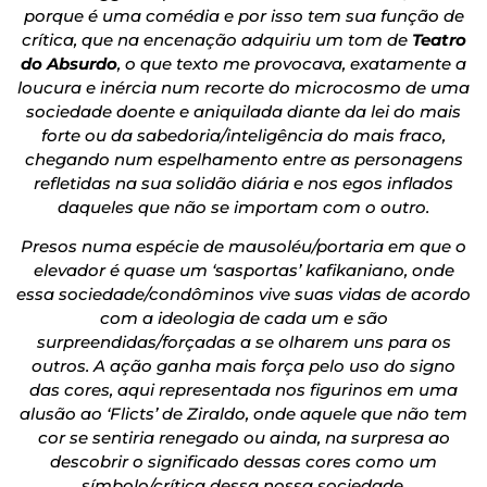
porque é uma comédia e por isso tem sua função de
crítica, que na encenação adquiriu um tom de
Teatro
do Absurdo
, o que texto me provocava, exatamente a
loucura e inércia num recorte do microcosmo de uma
sociedade doente e aniquilada diante da lei do mais
forte ou da sabedoria/inteligência do mais fraco,
chegando num espelhamento entre as personagens
refletidas na sua solidão diária e nos egos inflados
daqueles que não se importam com o outro.
Presos numa espécie de mausoléu/portaria em que o
elevador é quase um ‘sasportas’ kafikaniano, onde
essa sociedade/condôminos vive suas vidas de acordo
com a ideologia de cada um e são
surpreendidas/forçadas a se olharem uns para os
outros. A ação ganha mais força pelo uso do signo
das cores, aqui representada nos figurinos em uma
alusão ao ‘Flicts’ de Ziraldo, onde aquele que não tem
cor se sentiria renegado ou ainda, na surpresa ao
descobrir o significado dessas cores como um
símbolo/crítica dessa nossa sociedade.