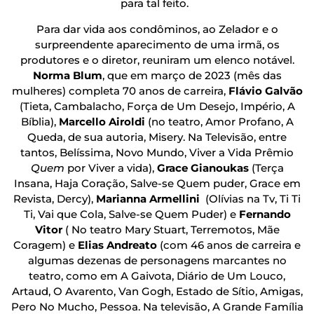
para tal feito.
Para dar vida aos condôminos, ao Zelador e o
surpreendente aparecimento de uma irmã, os
produtores e o diretor, reuniram um elenco notável.
Norma Blum
, que em março de 2023 (mês das
mulheres) completa 70 anos de carreira,
Flávio Galvão
(Tieta, Cambalacho, Força de Um Desejo, Império, A
Bíblia),
Marcello Airoldi
(no teatro, Amor Profano, A
Queda, de sua autoria, Misery. Na Televisão, entre
tantos, Belíssima, Novo Mundo, Viver a Vida Prêmio
Quem
por Viver a vida),
Grace Gianoukas
(Terça
Insana, Haja Coração, Salve-se Quem puder, Grace em
Revista, Dercy),
Marianna Armellini
(Olívias na Tv, Ti Ti
Ti, Vai que Cola, Salve-se Quem Puder) e
Fernando
Vitor
( No teatro Mary Stuart, Terremotos, Mãe
Coragem) e
Elias Andreato
(com 46 anos de carreira e
algumas dezenas de personagens marcantes no
teatro, como em A Gaivota, Diário de Um Louco,
Artaud, O Avarento, Van Gogh, Estado de Sítio, Amigas,
Pero No Mucho, Pessoa. Na televisão, A Grande Família