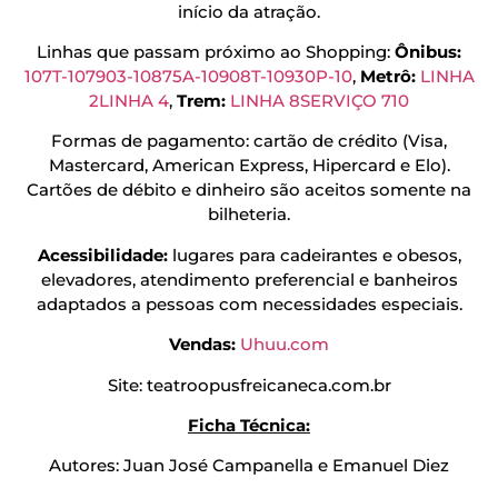
início da atração.
Linhas que passam próximo ao Shopping:
Ônibus:
107T-10
7903-10
875A-10
908T-10
930P-10
,
Metrô:
LINHA
2
LINHA 4
,
Trem:
LINHA 8
SERVIÇO 710
Formas de pagamento: cartão de crédito (Visa,
Mastercard, American Express, Hipercard e Elo).
Cartões de débito e dinheiro são aceitos somente na
bilheteria.
Acessibilidade:
lugares para cadeirantes e obesos,
elevadores, atendimento preferencial e banheiros
adaptados a pessoas com necessidades especiais.
Vendas:
Uhuu.com
Site: teatroopusfreicaneca.com.br
Ficha Técnica:
Autores: Juan José Campanella e Emanuel Diez