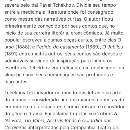
severa pelo pai Pável Tchékhov. Dividia seu tempo
entre a medicina e literatura onde foi consagrado
como mestre das narrativas curtas. O autor ficou
primeiramente conhecido por seus contos que, no
início de sua carreira literária, eram cômicos. Já muito
popular escreveu algumas peças curtas, entre elas
O
urso
(1888), e
Pedido de casamento
(1889),
O Jubileu
(1891) entre muitos outros, seus contos são densos e
admiráveis servindo de inspiração para inúmeros
escritores. Tchékhov era realmente um conhecedor da
alma humana, seus personagens são profundos e
marcantes.
Tchékhov foi inovador no mundo das letras e na arte
dramática – considerado um dos maiores contistas da
era moderna e destacou-se como ousado e renovador
do gênero drama. Foi aclamado pelas suas obras
A
Gaivota, Tio Vânia, As Três Irmãs
e
O Jardim das
Cerejeiras
, interpretadas pela Companhia Teatro de