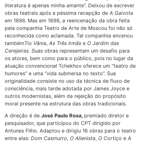
literatura é apenas minha amante”. Deixou de escrever
obras teatrais após a péssima recepção de
A Gaivota
em 1896. Mas em 1898, a reencenação da obra feita
pela companhia Teatro de Arte de Moscou foi não só
reconhecida como aclamada. Tal companhia encenou
também
Tio Vânia
,
As Três Irmãs
e
O Jardim das
Cerejeiras. S
uas obras representam um desafio para
os atores, bem como para o público, pois no lugar da
atuação convencional Tchekhov oferece um “teatro de
humores” e uma “vida submersa no texto”. Sua
originalidade consiste no uso da técnica de fluxo de
consciência, mais tarde adotada por James Joyce e
outros modernistas, além da rejeição do propósito
moral presente na estrutura das obras tradicionais.
A direção é de
José Paulo Rosa,
premiado diretor e
pesquisador, que participou do CPT dirigido por
Antunes Filho. Adaptou e dirigiu 16 obras para o teatro
entre elas:
Dom Casmurro
,
O Alienista
,
O Cortiço
e
A