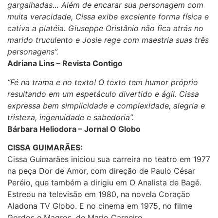
gargalhadas… Além de encarar sua personagem com
muita veracidade, Cissa exibe excelente forma física e
cativa a platéia. Giuseppe Oristânio não fica atrás no
marido truculento e Josie rege com maestria suas três
personagens”.
Adriana Lins – Revista Contigo
“Fé na trama e no texto! O texto tem humor próprio
resultando em um espetáculo divertido e ágil. Cissa
expressa bem simplicidade e complexidade, alegria e
tristeza, ingenuidade e sabedoria”.
Bárbara Heliodora – Jornal O Globo
CISSA GUIMARÃES:
Cissa Guimarães iniciou sua carreira no teatro em 1977
na peça Dor de Amor, com direção de Paulo César
Peréio, que também a dirigiu em O Analista de Bagé.
Estreou na televisão em 1980, na novela Coração
Aladona TV Globo. E no cinema em 1975, no filme
Gordos e Magros, de Mario Carneiro.