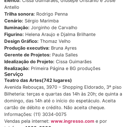
Elenco:
Cissa Guimarães, Giusepe Oristanio e Josie
Antello
Trilha sonora:
Rodrigo Penna
Cenário:
Sérgio Marimba
Iluminação:
Jorginho de Carvalho
Figurino:
Helena Araujo e Djalma Brilhante
Design Gráfico:
Thomaz Velho
Produção executiva:
Bruna Ayres
Gerente de Projetos:
Paula Salles
Idealização do Projeto:
Cissa Guimarães
Realização:
Primeira Página e BG produções
Serviço
Teatro das Artes
(742 lugares)
Avenida Rebouças, 3970 – Shopping Eldorado, 3º piso
Bilheteria: terças e quartas das 14h às 20h; de quinta a
domingo, das 14h até o início do espetáculo. Aceita
cartão de débito e crédito. Não aceita cheque.
Informações: (11) 3034-0075
Vendas pela internet:
www.ingresso.com
e por