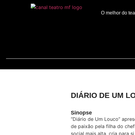
O melhor do tea
DIÁRIO DE UM L
Sinopse
“Diário de Um Louco” apres
de paixão pela filha do che
social mais alta, cria para