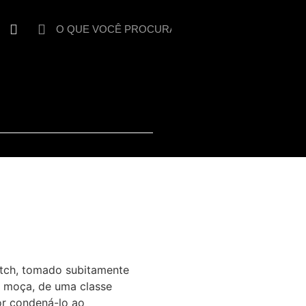
itch, tomado subitamente
a moça, de uma classe
por condená-lo ao