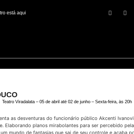
tro está aqui
OUCO
Teatro Viradalata – 05 de abril até 02 de junho – Sexta-feira, às 20h
enta as desventuras do funcionário público Akcenti Ivanov
fe. Elaborando planos mirabolantes para ser percebido pel
 si um mundo de fantasias que sai de seu controle e acaba 