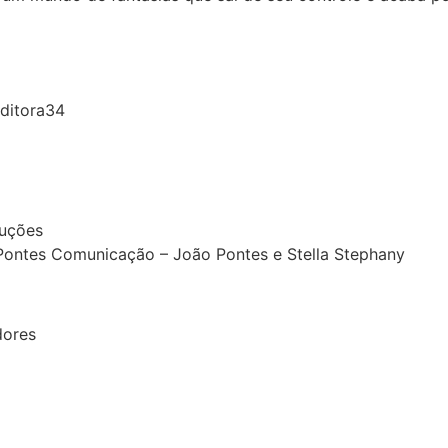
Editora34
duções
Pontes Comunicação – João Pontes e Stella Stephany
dores