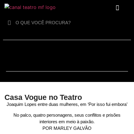
Para crianças
Casa Vogue no Teatro
Joaquim Lopes entre duas mulheres, em ‘Por isso fui embora’
No palco, quatro personagens, seus conflitos e prisões
interiores em meio à paixão.
POR MARLEY GALVÃO