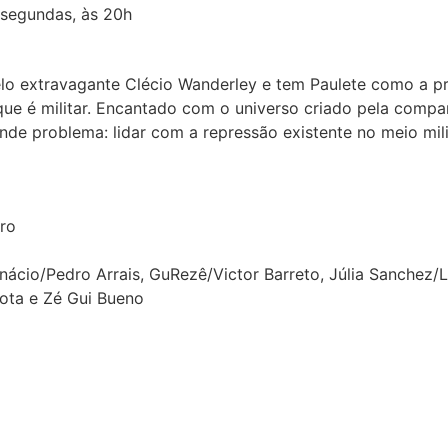
 segundas, às 20h
pelo extravagante Clécio Wanderley e tem Paulete como a pr
que é militar. Encantado com o universo criado pela compan
ande problema: lidar com a repressão existente no meio mi
iro
ácio/Pedro Arrais, GuRezê/Victor Barreto, Júlia Sanchez/La
ota e Zé Gui Bueno