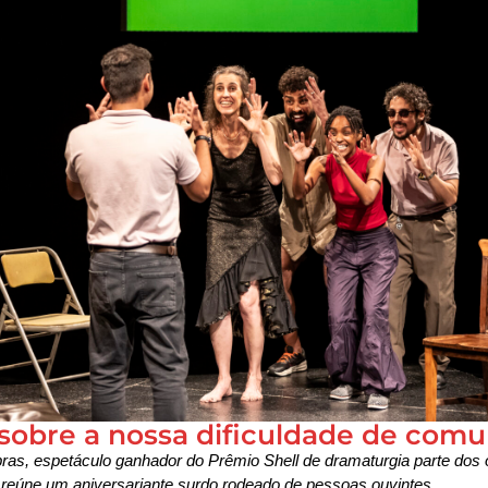
e sobre a nossa dificuldade de com
as, espetáculo ganhador do Prêmio Shell de dramaturgia parte dos 
eúne um aniversariante surdo rodeado de pessoas ouvintes