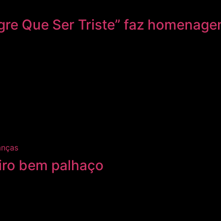
egre Que Ser Triste” faz homenage
anças
iro bem palhaço