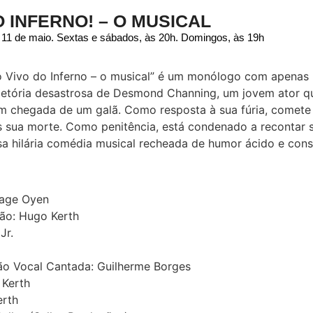
O INFERNO! – O MUSICAL
 a 11 de maio. Sextas e sábados, às 20h. Domingos, às 19h
Ao Vivo do Inferno – o musical” é um monólogo com apenas
ajetória desastrosa de Desmond Channing, um jovem ator q
 chegada de um galã. Como resposta à sua fúria, comete 
 sua morte. Como penitência, está condenado a recontar su
a hilária comédia musical recheada de humor ácido e cons
Sage Oyen
ção: Hugo Kerth
Jr.
ão Vocal Cantada: Guilherme Borges
 Kerth
erth