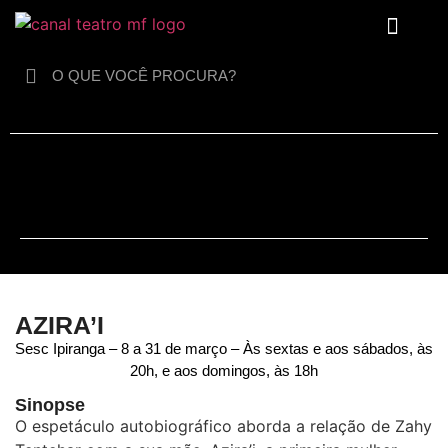
Para crianças
AZIRA’I
Sesc Ipiranga – 8 a 31 de março – Às sextas e aos sábados, às
20h, e aos domingos, às 18h
Sinopse
O espetáculo autobiográfico aborda a relação de Zahy