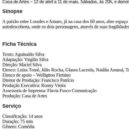
Casa de Artes – 12 de abril a 11 de maio. Sábados, às 20h, e domi
Sinopse
A paixão entre Lourdes e Amaro, já na casa dos 60 anos, abre espaço 
autodescoberta, onde os dois personagens, através de suas fragilidad
Ficha Técnica
Texto: Aguinaldo Silva
Adaptação: Virgílio Silva
Direção: Maciel Silva
Elenco: Luiza Tomé, Júlio Rocha, Glaura Lacerda, Natália Amaral, 
Elenco de apoio – Welligtton Firmino
Diretor de Produção: Francisco Patrício
Produção Executiva: Ronny Vieira
Assessoria de Imprensa: Flavia Fusco Comunicação
Produção: Casa de Artes
Serviço
Classificação: 14 anos
Duração: 75 min
Gênero: Comédia