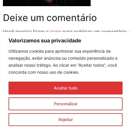
Deixe um comentário
Você precisa fazer o
login
para publicar um comentário.
Valorizamos sua privacidade
Utilizamos cookies para aprimorar sua experiência de
navegação, exibir anúncios ou conteúdo personalizado e
Assine nossa newsletter
analisar nosso tráfego. Ao clicar em “Aceitar todos”, você
concorda com nosso uso de cookies.
Aceitar tudo
Enviar
© 2023 Morente Forte. Todos os direitos reservados
Personalizar
Política de Privacidade e Termos de Uso
Rejeitar