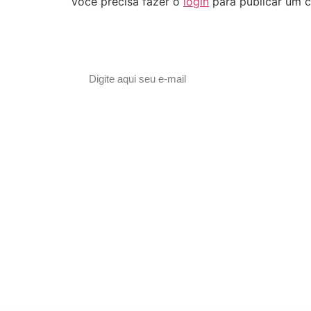
Você precisa fazer o
login
para publicar um c
Assine nossa newsletter
© 2023 Morente Forte. Todos os direitos reservados