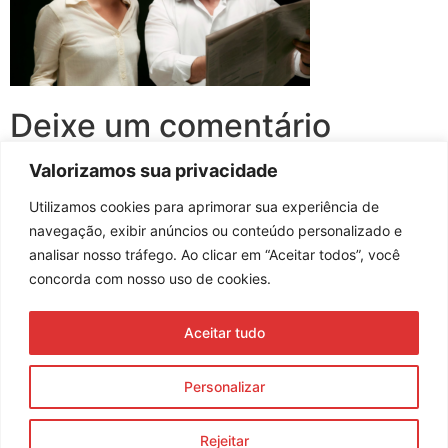
Deixe um comentário
Valorizamos sua privacidade
Você precisa fazer o
login
para publicar um comentário.
Utilizamos cookies para aprimorar sua experiência de
navegação, exibir anúncios ou conteúdo personalizado e
analisar nosso tráfego. Ao clicar em “Aceitar todos”, você
concorda com nosso uso de cookies.
Assine nossa newsletter
Aceitar tudo
Enviar
Personalizar
© 2023 Morente Forte. Todos os direitos reservados
Rejeitar