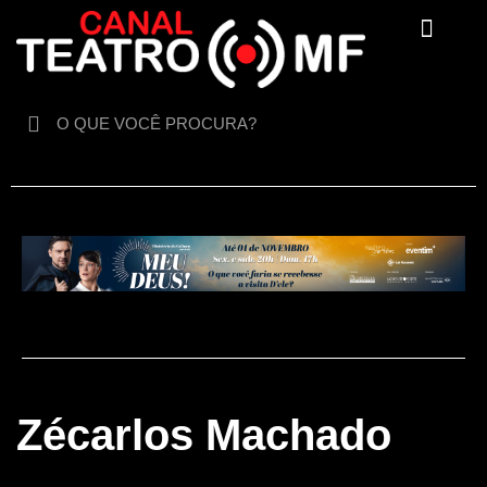
Para crianças
Zécarlos Machado