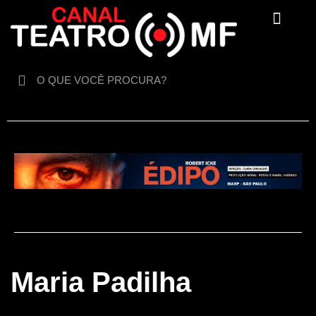
Para crianças
Maria Padilha