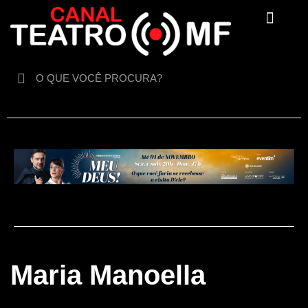
Para crianças
Maria Manoella