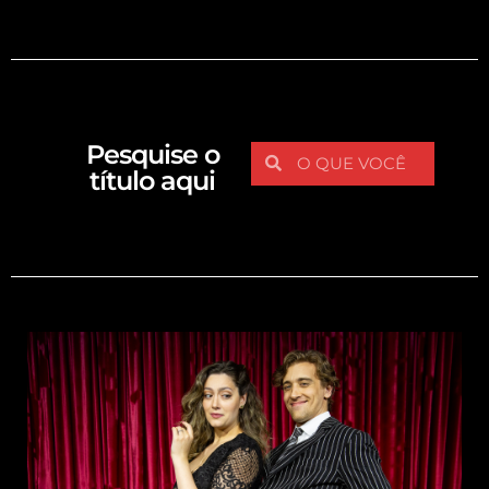
Pesquise o
título aqui