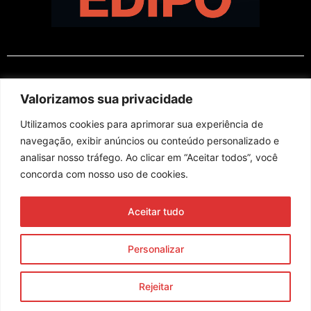
EM CARTAZ
Valorizamos sua privacidade
Utilizamos cookies para aprimorar sua experiência de
navegação, exibir anúncios ou conteúdo personalizado e
analisar nosso tráfego. Ao clicar em “Aceitar todos”, você
concorda com nosso uso de cookies.
Assine nossa newsletter
Aceitar tudo
Enviar
Personalizar
© 2023 Morente Forte. Todos os direitos reservados
Rejeitar
Política de Privacidade e Termos de Uso