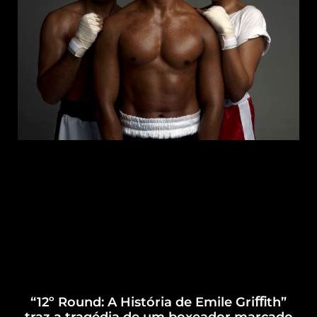
“12º Round: A História de Emile Griﬃth”
traz a tragédia de um boxeador marcado