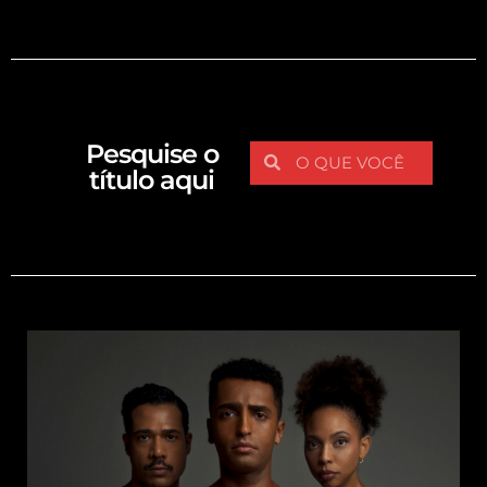
Pesquise o
título aqui