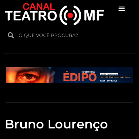
Para crianças
Bruno Lourenço