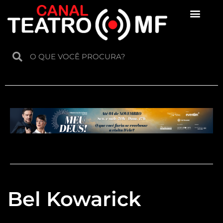
Para crianças
Bel Kowarick