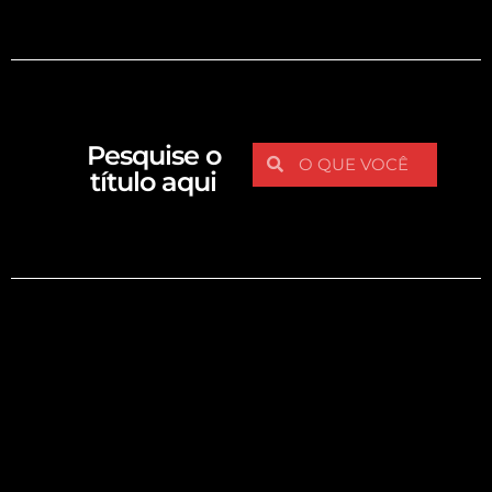
Pesquise o
título aqui