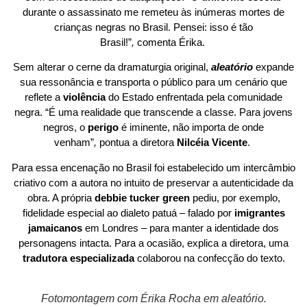
durante o assassinato me remeteu às inúmeras mortes de
crianças negras no Brasil. Pensei: isso é tão
Brasil!”
,
comenta Érika.
Sem alterar o cerne da dramaturgia original,
aleatório
expande
sua ressonância e transporta o público para um cenário que
reflete a
violência
do Estado enfrentada pela comunidade
negra. “É uma realidade que transcende a classe. Para jovens
negros, o
perigo
é iminente, não importa de onde
venham”
,
pontua a diretora
Nilcéia Vicente
.
Para essa encenação no Brasil foi estabelecido um intercâmbio
criativo com a autora no intuito de preservar a autenticidade da
obra. A própria
debbie tucker green
pediu, por exemplo,
fidelidade especial ao dialeto patuá – falado por
imigrantes
jamaicanos
em Londres – para manter a identidade dos
personagens intacta. Para a ocasião, explica a diretora, uma
tradutora especializada
colaborou na confecção do texto.
Fotomontagem com Érika Rocha em aleatório.