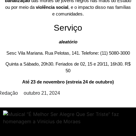
banalização
das mortes de jovens negros nas mãos do Estado
ou por meio da
violência social
, e o impacto disso nas famílias
e comunidades.
Serviço
aleatório
Sesc Vila Mariana. Rua Pelotas, 141. Telefone: (11) 5080-3000
Quinta a Sábado, 20h30. Feriados de 02, 15 e 20/11, 16h30. R$
50
Até 23 de novembro (estreia 24 de outubro)
Redação
outubro 21, 2024