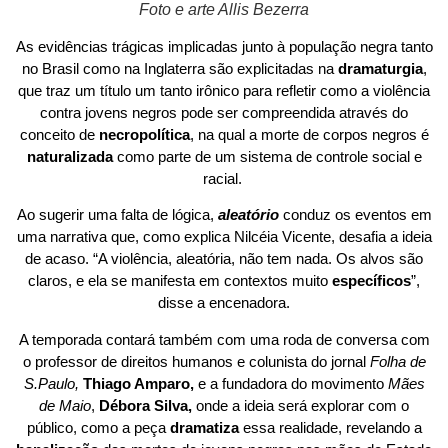
Foto e arte Allis Bezerra
As evidências trágicas implicadas junto à população negra tanto
no Brasil como na Inglaterra são explicitadas na
dramaturgia
,
que traz um título um tanto irônico para refletir como a violência
contra jovens negros pode ser compreendida através do
conceito de
necropolítica
, na qual a morte de corpos negros é
naturalizada
como parte de um sistema de controle social e
racial.
Ao sugerir uma falta de lógica,
aleatório
conduz os eventos em
uma narrativa que, como explica Nilcéia Vicente, desafia a ideia
de acaso.
“A violência, aleatória, não tem nada. Os alvos são
claros, e ela se manifesta em contextos muito
específicos
”,
disse a encenadora.
A temporada contará também com uma roda de conversa com
o professor de direitos humanos e colunista do jornal
Folha de
S.Paulo,
Thiago Amparo,
e a fundadora do movimento
Mães
de Maio
,
Débora Silva,
onde a ideia será explorar com o
público, como a peça
dramatiza
essa realidade, revelando a