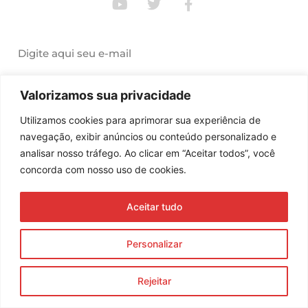
Assine nossa newsletter
Enviar
Valorizamos sua privacidade
© 2023 Morente Forte. Todos os direitos reservados
Utilizamos cookies para aprimorar sua experiência de
navegação, exibir anúncios ou conteúdo personalizado e
Política de Privacidade e Termos de Uso
analisar nosso tráfego. Ao clicar em “Aceitar todos”, você
concorda com nosso uso de cookies.
Aceitar tudo
Personalizar
Rejeitar