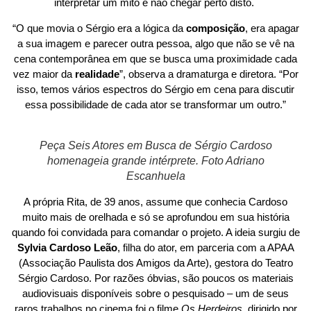
interpretar um mito e não chegar perto disto.
“O que movia o Sérgio era a lógica da
composição
, era apagar
a sua imagem e parecer outra pessoa, algo que não se vê na
cena contemporânea em que se busca uma proximidade cada
vez maior da
realidade
”, observa a dramaturga e diretora. “Por
isso, temos vários espectros do Sérgio em cena para discutir
essa possibilidade de cada ator se transformar um outro.”
Peça Seis Atores em Busca de Sérgio Cardoso
homenageia grande intérprete. Foto Adriano
Escanhuela
A própria Rita, de 39 anos, assume que conhecia Cardoso
muito mais de orelhada e só se aprofundou em sua história
quando foi convidada para comandar o projeto. A ideia surgiu de
Sylvia Cardoso Leão
, filha do ator, em parceria com a APAA
(Associação Paulista dos Amigos da Arte), gestora do Teatro
Sérgio Cardoso. Por razões óbvias, são poucos os materiais
audiovisuais disponíveis sobre o pesquisado – um de seus
raros trabalhos no cinema foi o filme
Os Herdeiros,
dirigido por