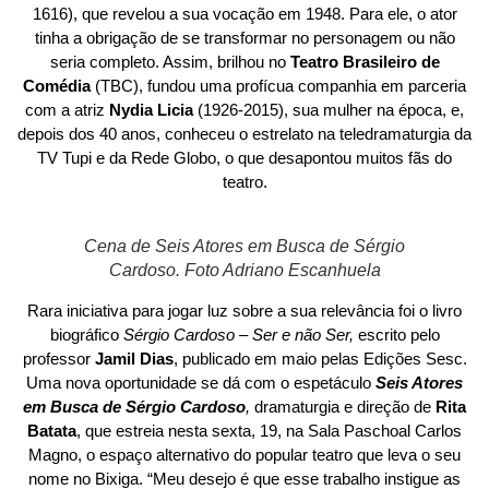
1616), que revelou a sua vocação em 1948. Para ele, o ator
tinha a obrigação de se transformar no personagem ou não
seria completo. Assim, brilhou no
Teatro Brasileiro de
Comédia
(TBC), fundou uma profícua companhia em parceria
com a atriz
Nydia Licia
(1926-2015), sua mulher na época, e,
depois dos 40 anos, conheceu o estrelato na teledramaturgia da
TV Tupi e da Rede Globo, o que desapontou muitos fãs do
teatro.
Cena de Seis Atores em Busca de Sérgio
Cardoso. Foto Adriano Escanhuela
Rara iniciativa para jogar luz sobre a sua relevância foi o livro
biográfico
Sérgio Cardoso – Ser e não Ser,
escrito pelo
professor
Jamil Dias
, publicado em maio pelas Edições Sesc.
Uma nova oportunidade se dá com o espetáculo
Seis Atores
em Busca de Sérgio Cardoso
,
dramaturgia e direção de
Rita
Batata
, que estreia nesta sexta, 19, na Sala Paschoal Carlos
Magno, o espaço alternativo do popular teatro que leva o seu
nome no Bixiga. “Meu desejo é que esse trabalho instigue as