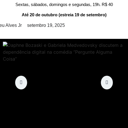
Sextas, sábados, domingos e segundas, 19h. R$ 40
Até 20 de outubro (estreia 19 de setembro)
eu Alves Jr
setembro 19, 2025