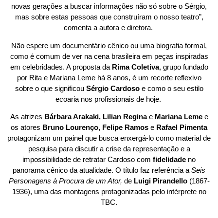
novas gerações a buscar informações não só sobre o Sérgio,
mas sobre estas pessoas que construíram o nosso teatro”,
comenta a autora e diretora.
Não espere um documentário cênico ou uma biografia formal,
como é comum de ver na cena brasileira em peças inspiradas
em celebridades. A proposta da
Rima Coletiva
, grupo fundado
por Rita e Mariana Leme há 8 anos, é um recorte reflexivo
sobre o que significou
Sérgio Cardoso
e como o seu estilo
ecoaria nos profissionais de hoje.
As atrizes
Bárbara Arakaki, Lilian Regina
e
Mariana Leme
e
os atores
Bruno Lourenço, Felipe Ramos
e
Rafael Pimenta
protagonizam um painel que busca enxergá-lo como material de
pesquisa para discutir a crise da representação e a
impossibilidade de retratar Cardoso com
fidelidade
no
panorama cênico da atualidade. O título faz referência a
Seis
Personagens à Procura de um Ator,
de
Luigi Pirandello
(1867-
1936), uma das montagens protagonizadas pelo intérprete no
TBC.