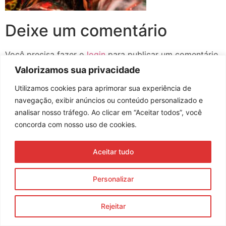
Deixe um comentário
Você precisa fazer o
login
para publicar um comentário.
Valorizamos sua privacidade
Utilizamos cookies para aprimorar sua experiência de
navegação, exibir anúncios ou conteúdo personalizado e
Assine nossa newsletter
analisar nosso tráfego. Ao clicar em “Aceitar todos”, você
concorda com nosso uso de cookies.
Aceitar tudo
Enviar
© 2023 Morente Forte. Todos os direitos reservados
Personalizar
Política de Privacidade e Termos de Uso
Rejeitar