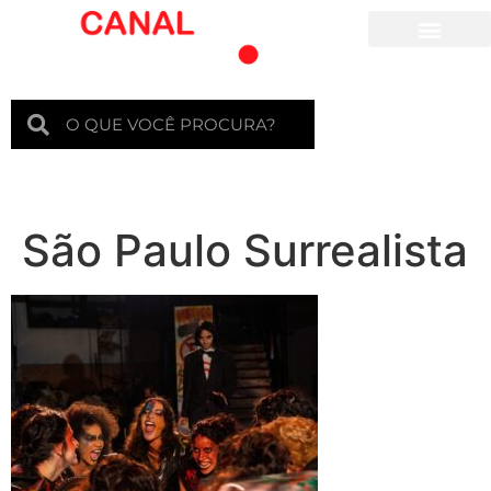
Para crianças
São Paulo Surrealista