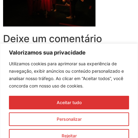
Deixe um comentário
Valorizamos sua privacidade
Você precisa fazer o
login
para publicar um comentário.
Utilizamos cookies para aprimorar sua experiência de
navegação, exibir anúncios ou conteúdo personalizado e
analisar nosso tráfego. Ao clicar em “Aceitar todos”, você
concorda com nosso uso de cookies.
Assine nossa newsletter
Aceitar tudo
Enviar
Personalizar
© 2023 Morente Forte. Todos os direitos reservados
Rejeitar