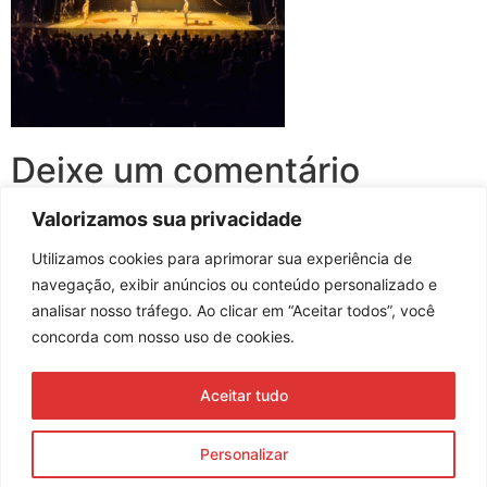
Deixe um comentário
Valorizamos sua privacidade
Você precisa fazer o
login
para publicar um comentário.
Utilizamos cookies para aprimorar sua experiência de
navegação, exibir anúncios ou conteúdo personalizado e
analisar nosso tráfego. Ao clicar em “Aceitar todos”, você
concorda com nosso uso de cookies.
Assine nossa newsletter
Aceitar tudo
Enviar
Personalizar
© 2023 Morente Forte. Todos os direitos reservados