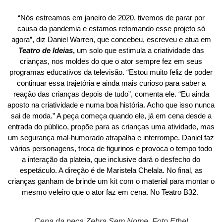
“Nós estreamos em janeiro de 2020, tivemos de parar por
causa da pandemia e estamos retomando esse projeto só
agora”, diz Daniel Warren, que concebeu, escreveu e atua em
Teatro de Ideias
,
um solo que estimula a criatividade das
crianças, nos moldes do que o ator sempre fez em seus
programas educativos da televisão. “Estou muito feliz de poder
continuar essa trajetória e ainda mais curioso para saber a
reação das crianças depois de tudo”, comenta ele. “Eu ainda
aposto na criatividade e numa boa história. Acho que isso nunca
sai de moda.” A peça começa quando ele, já em cena desde a
entrada do público, propõe para as crianças uma atividade, mas
um segurança mal-humorado atrapalha e interrompe. Daniel faz
vários personagens, troca de figurinos e provoca o tempo todo
a interação da plateia, que inclusive dará o desfecho do
espetáculo. A direção é de Maristela Chelala. No final, as
crianças ganham de brinde um kit com o material para montar o
mesmo veleiro que o ator faz em cena. No Teatro B32.
Cena da peça Zebra Sem Nome. Foto Ethel