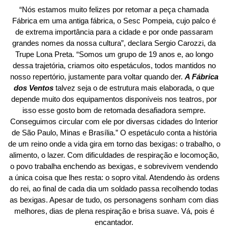
“Nós estamos muito felizes por retomar a peça chamada
Fábrica em uma antiga fábrica, o Sesc Pompeia, cujo palco é
de extrema importância para a cidade e por onde passaram
grandes nomes da nossa cultura”, declara Sergio Carozzi, da
Trupe Lona Preta. “Somos um grupo de 19 anos e, ao longo
dessa trajetória, criamos oito espetáculos, todos mantidos no
nosso repertório, justamente para voltar quando der.
A Fábrica
dos Ventos
talvez seja o de estrutura mais elaborada, o que
depende muito dos equipamentos disponíveis nos teatros, por
isso esse gosto bom de retomada desafiadora sempre.
Conseguimos circular com ele por diversas cidades do Interior
de São Paulo, Minas e Brasília.” O espetáculo conta a história
de um reino onde a vida gira em torno das bexigas: o trabalho, o
alimento, o lazer. Com dificuldades de respiração e locomoção,
o povo trabalha enchendo as bexigas, e sobrevivem vendendo
a única coisa que lhes resta: o sopro vital. Atendendo às ordens
do rei, ao final de cada dia um soldado passa recolhendo todas
as bexigas. Apesar de tudo, os personagens sonham com dias
melhores, dias de plena respiração e brisa suave. Vá, pois é
encantador.