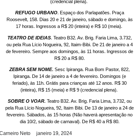
(credencial plena).
REFUGO URBANO
. Espaço dos Parlapatões. Praça
Roosevelt, 158. Dias 20 e 21 de janeiro, sábado e domingo, às
17 horas. Ingressos a R$ 20 (inteira) e R$ 10 (meia).
TEATRO DE IDEIAS
. Teatro B32. Av. Brig. Faria Lima, 3.732,
ou pela Rua Lício Nogueira, 92, Itaim-Bibi. De 21 de janeiro a 4
de fevereiro. Sempre aos domingos, às 11 horas. Ingressos de
R$ 20 a R$ 80.
ZEBRA SEM NOME.
Sesc Ipiranga. Rua Bom Pastor, 822,
Ipiranga. De 14 de janeiro a 4 de fevereiro. Domingos (e
feriado), às 11h. Grátis para crianças até 12 anos. R$ 30
(inteira), R$ 15 (meia) e R$ 9 (credencial plena).
SOBRE O VOAR.
Teatro B32. Av. Brig. Faria Lima, 3.732, ou
pela Rua Lício Nogueira, 92, Itaim Bibi. De 13 de janeiro a 24 de
fevereiro. Sábados, às 15 horas (Não haverá apresentação no
dia 10/2, sábado de carnaval). De R$ 40 a R$ 80.
Carneiro Neto
janeiro 19, 2024