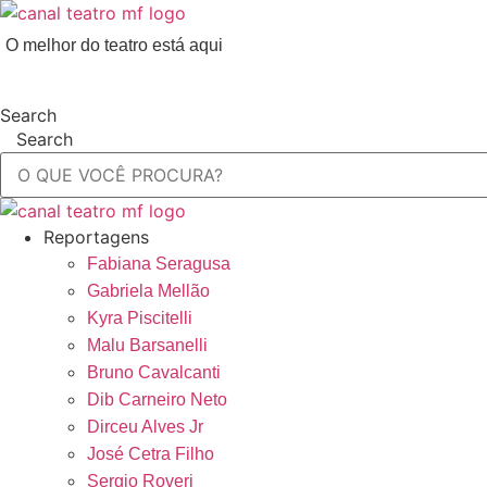
Ir
para
O melhor do teatro está aqui
o
conteúdo
Search
Search
Reportagens
Fabiana Seragusa
Gabriela Mellão
Kyra Piscitelli
Malu Barsanelli
Bruno Cavalcanti
Dib Carneiro Neto
Dirceu Alves Jr
José Cetra Filho
Sergio Roveri