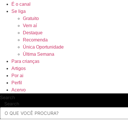
É o canal
Se liga
Gratuito
Vem aí
Destaque
Recomenda
Única Oportunidade
Última Semana
Para crianças
Artigos
Por ai
Perfil
Acervo
Search
Search