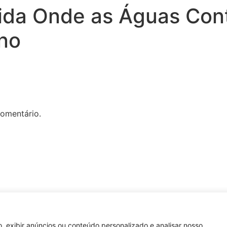
ida Onde as Águas Cont
ino
omentário.
, exibir anúncios ou conteúdo personalizado e analisar nosso