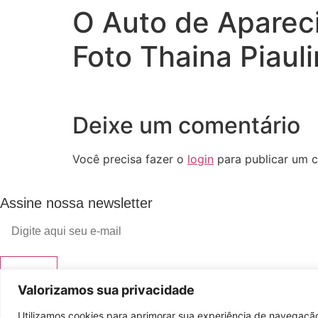
O Auto de Aparec
Foto Thaina Piaul
Deixe um comentário
Você precisa fazer o
login
para publicar um c
Assine nossa newsletter
Enviar
Valorizamos sua privacidade
© 2023 Morente Forte. Todos os direitos reservados
Utilizamos cookies para aprimorar sua experiência de navegação