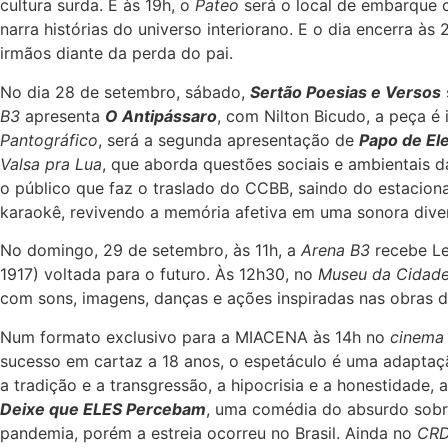
cultura surda. E às 19h, o
Pateo
será o local de embarque
narra histórias do universo interiorano. E o dia encerra à
irmãos diante da perda do pai.
No dia 28 de setembro, sábado,
Sertão Poesias e Versos
B3
apresenta
O Antipássaro
, com Nilton Bicudo, a peça é 
Pantográfico
, será a segunda apresentação de
Papo de El
Valsa pra Lua
, que aborda questões sociais e ambientais 
o público que faz o traslado do CCBB, saindo do estacion
karaokê, revivendo a memória afetiva em uma sonora dive
No domingo, 29 de setembro, às 11h, a
Arena B3
recebe L
1917) voltada para o futuro. Às 12h30, no
Museu da Cidade
com sons, imagens, danças e ações inspiradas nas obras do
Num formato exclusivo para a MIACENA às 14h no
cinema 
sucesso em cartaz a 18 anos, o espetáculo é uma adaptação
a tradição e a transgressão, a hipocrisia e a honestidade,
Deixe que ELES Percebam
, uma comédia do absurdo sobre
pandemia, porém a estreia ocorreu no Brasil. Ainda no
CR