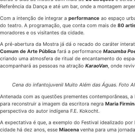
Referência da Dança e até um bar, onde a montagem arge
Com a intenção de integrar a
performance
ao espaço urba
do teatro. A programação, que conta com mais de
80 arti
moradores e os visitantes da cidade.
A pré-abertura da Mostra já dá o recado do caráter inte
Comum de Arte Pública
fará a performance
Macumba Poé
criando uma atmosfera de ritual de encantamento do espaç
acompanhará as pessoas na atração
KaraoVan
, onde revi
Cena do infantojuvenil Muito Além das Águas. Foto A
Antenada com as questões prementes contemporâneas, a 
para reconstruir a imagem da escritora negra
Maria Firmin
perspectiva do autor indígena F.E. Kokocht.
A expectativa é que, a exemplo do Festival idealizado por
cidade há dez anos, esse
Miacena
venha para uma jornada