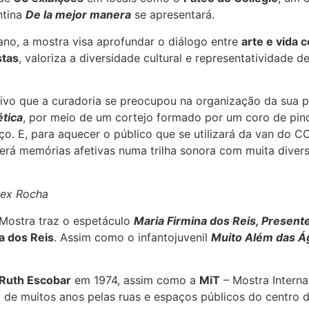
ntina
De la mejor manera
se apresentará.
no, a mostra visa aprofundar o diálogo entre
arte e vida c
stas
, valoriza a diversidade cultural e representatividad
rativo que a curadoria se preocupou na organização da su
tica
, por meio de um cortejo formado por um coro de pi
o. E, para aquecer o público que se utilizará da van do C
verá memórias afetivas numa trilha sonora com muita diver
lex Rocha
Mostra traz o espetáculo
Maria Firmina dos Reis, Present
a dos Reis
. Assim como o infantojuvenil
Muito Além das Á
Ruth Escobar
em 1974, assim como a
MiT
– Mostra Internac
 de muitos anos pelas ruas e espaços públicos do centro d