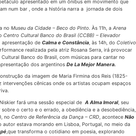
spetáculo apresentado em um ônibus em movimento que
am num bar , onde a história narra a jornada de dois
ça no
Museu da Cidade – Beco do Pinto
. Às 11h, a
Arena
no
Centro Cultural Banco do Brasil (CCBB) – Elevador
 a apresentação de
Calma e Constância
, às 14h, do
Coletivo
erformance realizada pela atriz Rosana Serra, irá provocar
Cultural Banco do Brasil, com músicas para cantar no
 apresentação dos argentinos
De La Mejor Manera.
construção da imagem de Maria Firmina dos Reis (1825-
az intervenções cênicas onde os artistas ocupam espaços
iva.
e Niskier fará uma sessão especial de
A Alma Imoral
, seu
 sobre o certo e o errado, a obediência e a desobediência,
0, no
Centro de Referência da Dança – CRD
, acontece
Não
o autor estava morando em Lisboa, Portugal, no meio da
 pé
,que transforma o cotidiano em poesia, explorando