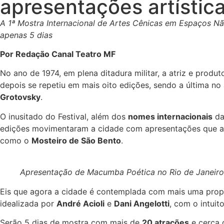
apresentações artístic
A 1ª Mostra Internacional de Artes Cênicas em Espaços N
apenas 5 dias
Por Redação Canal Teatro MF
No ano de 1974, em plena ditadura militar, a atriz e produ
depois se repetiu em mais oito edições, sendo a última n
Grotovsky
.
O inusitado do Festival, além dos
nomes internacionais
da
edições movimentaram a cidade com apresentações que
como o
Mosteiro de São Bento
.
Apresentação de Macumba Poética no Rio de Janeiro
Eis que agora a cidade é contemplada com mais uma propo
idealizada por
André Acioli
e
Dani Angelotti
, com o intuit
Serão 5 dias de mostra com mais de
20 atrações
e cerca