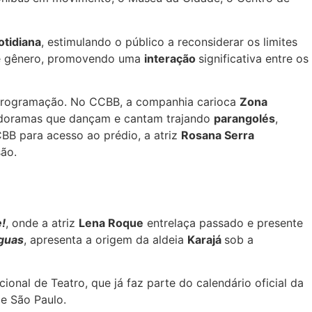
otidiana
, estimulando o público a reconsiderar os limites
e de gênero, promovendo uma
interação
significativa entre os
a programação. No CCBB, a companhia carioca
Zona
ndoramas que dançam e cantam trajando
parangolés
,
CBB para acesso ao prédio, a atriz
Rosana Serra
são.
e!
, onde a atriz
Lena Roque
entrelaça passado e presente
guas
, apresenta a origem da aldeia
Karajá
sob a
ional de Teatro, que já faz parte do calendário oficial da
e São Paulo.