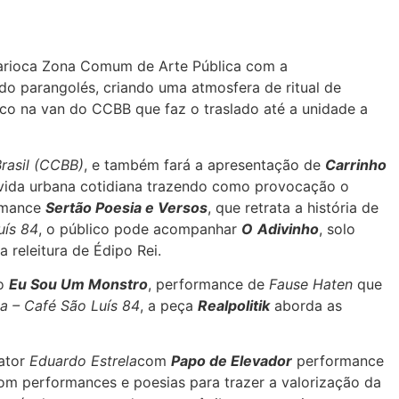
 carioca Zona Comum de Arte Pública com a
o parangolés, criando uma atmosfera de ritual de
lico na van do CCBB que faz o traslado até a unidade a
rasil (CCBB)
, e também fará a apresentação de
Carrinho
 vida urbana cotidiana trazendo como provocação o
ormance
Sertão Poesia e Versos
, que retrata a história de
uís 84
, o público pode acompanhar
O
Adivinho
, solo
 releitura de Édipo Rei.
do
Eu Sou Um Monstro
, performance de
Fause Haten
que
– Café São Luís 84
, a peça
Realpolitik
aborda as
ator
Eduardo Estrela
com
Papo de Elevador
performance
com performances e poesias para trazer a valorização da