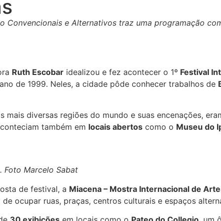
as
ão Convencionais e Alternativos traz uma programação com
tora
Ruth Escobar
idealizou e fez acontecer o 1
º Festival I
o ano de 1999. Neles, a cidade pôde conhecer trabalhos de
s mais diversas regiões do mundo e suas encenações, era
 aconteciam também em
locais abertos
como o
Museu do I
. Foto Marcelo Sabat
sta de festival, a
Miacena – Mostra Internacional de Art
o de ocupar ruas, praças, centros culturais e espaços altern
 de
30 exibições
em locais como o
Pateo do Collegio
, um 