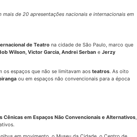
 mais de 20 apresentações nacionais e internacionais em
nternacional de Teatro
na cidade de São Paulo, marco que
Bob Wilson, Victor Garcia, Andrei Serban
e
Jerzy
m os espaços que não se limitavam aos
teatros
. As oito
piranga
ou em espaços não convencionais para a época
es Cênicas em Espaços Não Convencionais e Alternativos
,
ativos.
ônibus em movimento, o Museu da Cidade, o Centro de