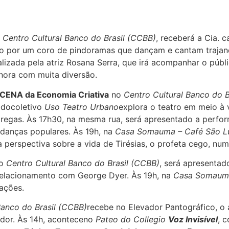
o
Centro Cultural Banco do Brasil (CCBB)
, receberá a Cia.
o por um coro de pindoramas que dançam e cantam trajand
ealizada pela atriz Rosana Serra, que irá acompanhar o púb
onora com muita diversão.
CENA da Economia Criativa
no
Centro Cultural Banco do B
 docoletivo
Uso Teatro Urbano
explora o teatro em meio à
 gregas. Às 17h30, na mesma rua, será apresentado a perf
e danças populares. Às 19h, na
Casa Somauma – Café São L
perspectiva sobre a vida de Tirésias, o profeta cego, numa
do
Centro Cultural Banco do Brasil (CCBB)
, será apresenta
 relacionamento com George Dyer. Às 19h, na
Casa Somauma 
ações.
Banco do Brasil (CCBB)
recebe no Elevador Pantográfico, o 
dor. Às 14h, aconteceno
Pateo do Collegio
Voz Invisível
, 