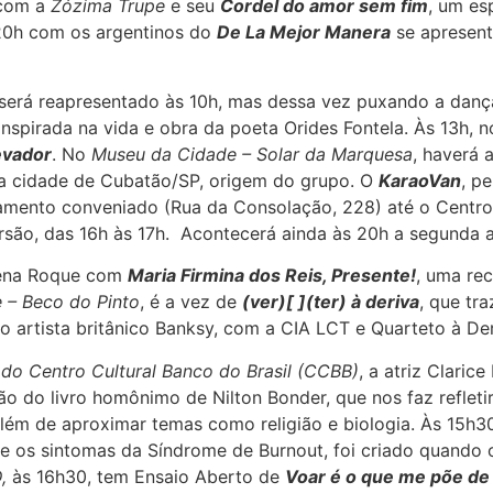
 com a
Zózima Trupe
e seu
Cordel do amor sem fim
, um e
s 20h com os argentinos do
De La Mejor Manera
se apresent
será reapresentado às 10h, mas dessa vez puxando a dan
inspirada na vida e obra da poeta Orides Fontela. Às 13h, 
evador
. No
Museu da Cidade – Solar da Marquesa
, haverá
da cidade de Cubatão/SP, origem do grupo. O
KaraoVan
, p
amento conveniado (Rua da Consolação, 228) até o Centro 
rsão, das 16h às 17h. Acontecerá ainda às 20h a segunda
ena Roque com
Maria Firmina dos Reis, Presente!
, uma re
 – Beco do Pinto
, é a vez de
(ver)[ ](ter) à deriva
, que tr
 artista britânico Banksy, com a CIA LCT e Quarteto à Der
do Centro Cultural Banco do Brasil (CCBB)
, a atriz Claric
 do livro homônimo de Nilton Bonder, que nos faz refletir
 além de aproximar temas como religião e biologia. Às 15h3
 os sintomas da Síndrome de Burnout, foi criado quando 
D,
às 16h30, tem Ensaio Aberto de
Voar é o que me põe de