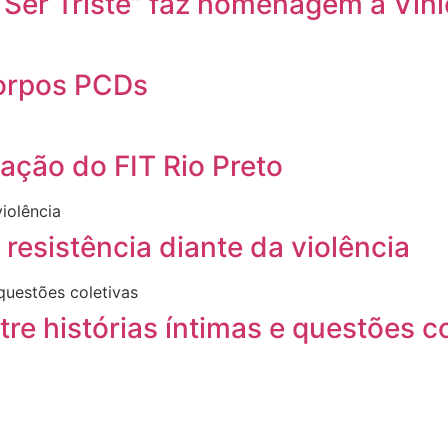
 Ser Triste” faz homenagem a Vin
corpos PCDs
ação do FIT Rio Preto
 resistência diante da violência
re histórias íntimas e questões c