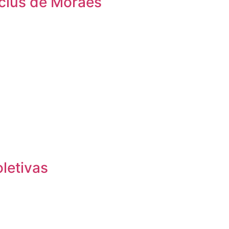
icius de Moraes
oletivas