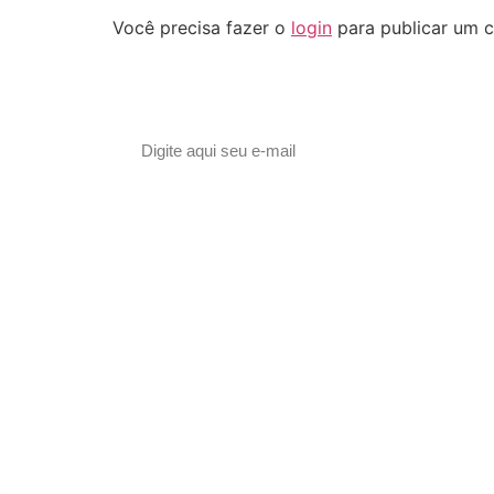
Você precisa fazer o
login
para publicar um c
Assine nossa newsletter
© 2023 Morente Forte. Todos os direitos reservados