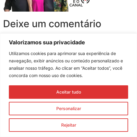
Deixe um comentário
Você precisa fazer o
login
para publicar um comentário.
Valorizamos sua privacidade
Utilizamos cookies para aprimorar sua experiência de
navegação, exibir anúncios ou conteúdo personalizado e
analisar nosso tráfego. Ao clicar em “Aceitar todos”, você
Assine nossa newsletter
concorda com nosso uso de cookies.
Aceitar tudo
Enviar
Personalizar
© 2023 Morente Forte. Todos os direitos reservados
Política de Privacidade e Termos de Uso
Rejeitar