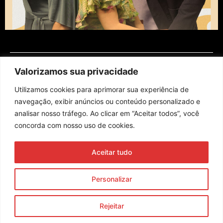
Valorizamos sua privacidade
Utilizamos cookies para aprimorar sua experiência de
navegação, exibir anúncios ou conteúdo personalizado e
analisar nosso tráfego. Ao clicar em “Aceitar todos”, você
concorda com nosso uso de cookies.
Assine nossa newsletter
Aceitar tudo
Enviar
Personalizar
© 2023 Morente Forte. Todos os direitos reservados
Rejeitar
Política de Privacidade e Termos de Uso