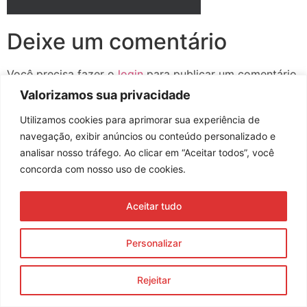
Deixe um comentário
Você precisa fazer o
login
para publicar um comentário.
Valorizamos sua privacidade
Utilizamos cookies para aprimorar sua experiência de
navegação, exibir anúncios ou conteúdo personalizado e
Assine nossa newsletter
analisar nosso tráfego. Ao clicar em “Aceitar todos”, você
concorda com nosso uso de cookies.
Aceitar tudo
Enviar
© 2023 Morente Forte. Todos os direitos reservados
Personalizar
Política de Privacidade e Termos de Uso
Rejeitar