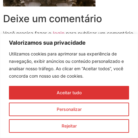
Deixe um comentário
Você precisa fazer o
login
para publicar um comentário.
Valorizamos sua privacidade
Utilizamos cookies para aprimorar sua experiência de
navegação, exibir anúncios ou conteúdo personalizado e
Assine nossa newsletter
analisar nosso tráfego. Ao clicar em “Aceitar todos”, você
concorda com nosso uso de cookies.
Aceitar tudo
Enviar
© 2023 Morente Forte. Todos os direitos reservados
Personalizar
Política de Privacidade e Termos de Uso
Rejeitar