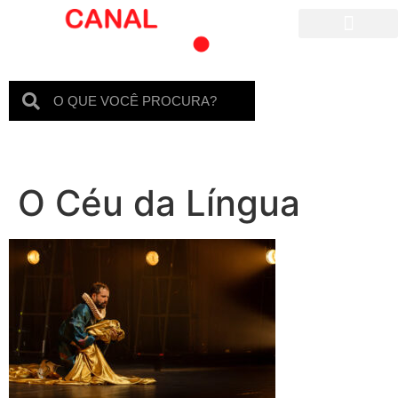
Para crianças
O Céu da Língua