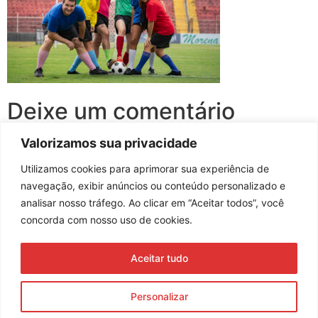
Deixe um comentário
Valorizamos sua privacidade
Você precisa fazer o
login
para publicar um comentário.
Utilizamos cookies para aprimorar sua experiência de
navegação, exibir anúncios ou conteúdo personalizado e
analisar nosso tráfego. Ao clicar em “Aceitar todos”, você
concorda com nosso uso de cookies.
Assine nossa newsletter
Aceitar tudo
Enviar
Personalizar
© 2023 Morente Forte. Todos os direitos reservados