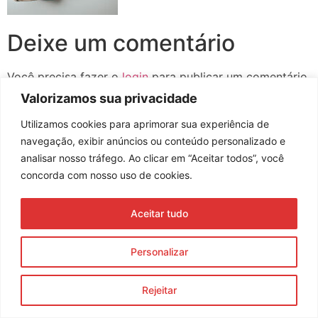
Deixe um comentário
Você precisa fazer o
login
para publicar um comentário.
Valorizamos sua privacidade
Utilizamos cookies para aprimorar sua experiência de
navegação, exibir anúncios ou conteúdo personalizado e
Assine nossa newsletter
analisar nosso tráfego. Ao clicar em “Aceitar todos”, você
concorda com nosso uso de cookies.
Aceitar tudo
Enviar
© 2023 Morente Forte. Todos os direitos reservados
Personalizar
Política de Privacidade e Termos de Uso
Rejeitar