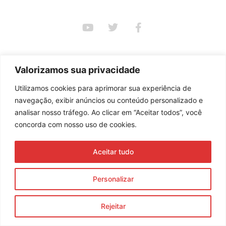
Assine nossa newsletter
Valorizamos sua privacidade
Utilizamos cookies para aprimorar sua experiência de
Enviar
navegação, exibir anúncios ou conteúdo personalizado e
© 2023 Morente Forte. Todos os direitos reservados
analisar nosso tráfego. Ao clicar em “Aceitar todos”, você
concorda com nosso uso de cookies.
Política de Privacidade e Termos de Uso
Aceitar tudo
Personalizar
Rejeitar