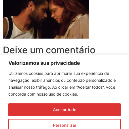
Deixe um comentário
Valorizamos sua privacidade
Você precisa fazer o
login
para publicar um comentário.
Utilizamos cookies para aprimorar sua experiência de
navegação, exibir anúncios ou conteúdo personalizado e
analisar nosso tráfego. Ao clicar em “Aceitar todos”, você
concorda com nosso uso de cookies.
Assine nossa newsletter
Aceitar tudo
Enviar
Personalizar