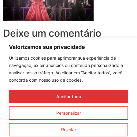
Deixe um comentário
Valorizamos sua privacidade
Você precisa fazer o
login
para publicar um comentário.
Utilizamos cookies para aprimorar sua experiência de
navegação, exibir anúncios ou conteúdo personalizado e
analisar nosso tráfego. Ao clicar em “Aceitar todos”, você
concorda com nosso uso de cookies.
Assine nossa newsletter
Aceitar tudo
Enviar
Personalizar
© 2023 Morente Forte. Todos os direitos reservados
Rejeitar
Política de Privacidade e Termos de Uso