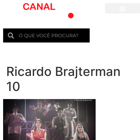
Para crianças
Ricardo Brajterman
10