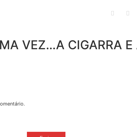
tro está aqui
UMA VEZ…A CIGARRA E 
omentário.