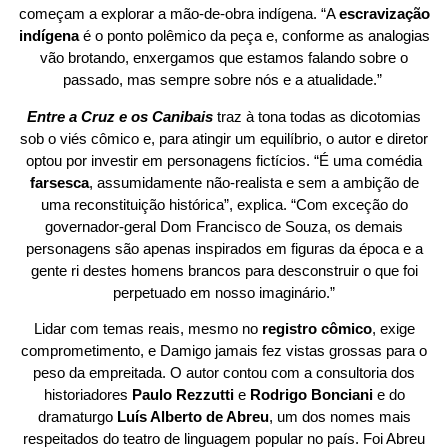
começam a explorar a mão-de-obra indígena. “A
escravização
indígena
é o ponto polêmico da peça e, conforme as analogias
vão brotando, enxergamos que estamos falando sobre o
passado, mas sempre sobre nós e a atualidade.”
Entre a Cruz e os Canibais
traz à tona todas as dicotomias
sob o viés cômico e, para atingir um equilíbrio, o autor e diretor
optou por investir em personagens fictícios. “É uma comédia
farsesca
, assumidamente não-realista e sem a ambição de
uma reconstituição histórica”, explica. “Com exceção do
governador-geral Dom Francisco de Souza, os demais
personagens são apenas inspirados em figuras da época e a
gente ri destes homens brancos para desconstruir o que foi
perpetuado em nosso imaginário.”
Lidar com temas reais, mesmo no
registro cômico
, exige
comprometimento, e Damigo jamais fez vistas grossas para o
peso da empreitada. O autor contou com a consultoria dos
historiadores
Paulo Rezzutti
e
Rodrigo Bonciani
e do
dramaturgo
Luís Alberto de Abreu
, um dos nomes mais
respeitados do teatro de linguagem popular no país. Foi Abreu