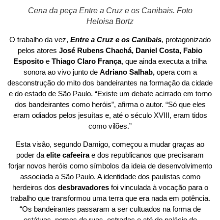
Cena da peça Entre a Cruz e os Canibais. Foto
Heloisa Bortz
O trabalho da vez,
Entre a Cruz e os Canibais
,
protagonizado
pelos atores
José Rubens Chachá, Daniel Costa, Fabio
Esposito
e
Thiago Claro França
, que ainda executa a trilha
sonora ao vivo junto de
Adriano Salhab,
opera com a
desconstrução do mito dos bandeirantes na formação da cidade
e do estado de São Paulo. “Existe um debate acirrado em torno
dos bandeirantes como heróis”, afirma o autor. “Só que eles
eram odiados pelos jesuítas e, até o século XVIII, eram tidos
como vilões.”
Esta visão, segundo Damigo, começou a mudar graças ao
poder da
elite cafeeira
e dos republicanos que precisaram
forjar novos heróis como símbolos da ideia de desenvolvimento
associada a São Paulo. A identidade dos paulistas como
herdeiros dos
desbravadores
foi vinculada à vocação para o
trabalho que transformou uma terra que era nada em potência.
“Os bandeirantes passaram a ser cultuados na forma de
estátuas, nomes de ruas, estradas e até do palácio do