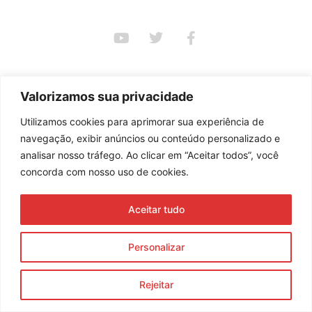
Assine nossa newsletter
Valorizamos sua privacidade
Utilizamos cookies para aprimorar sua experiência de
Enviar
navegação, exibir anúncios ou conteúdo personalizado e
© 2023 Morente Forte. Todos os direitos reservados
analisar nosso tráfego. Ao clicar em “Aceitar todos”, você
concorda com nosso uso de cookies.
Política de Privacidade e Termos de Uso
Aceitar tudo
Personalizar
Rejeitar