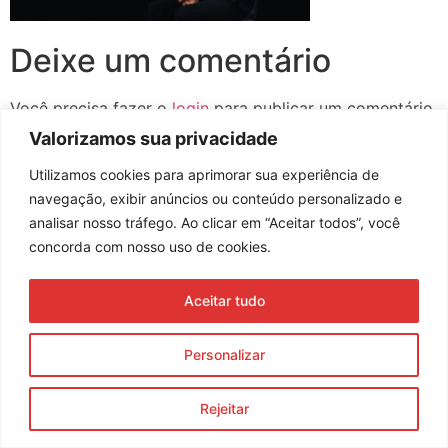
Deixe um comentário
Você precisa fazer o
login
para publicar um comentário.
Valorizamos sua privacidade
Utilizamos cookies para aprimorar sua experiência de
navegação, exibir anúncios ou conteúdo personalizado e
Assine nossa newsletter
analisar nosso tráfego. Ao clicar em “Aceitar todos”, você
concorda com nosso uso de cookies.
Aceitar tudo
Enviar
© 2023 Morente Forte. Todos os direitos reservados
Personalizar
Política de Privacidade e Termos de Uso
Rejeitar