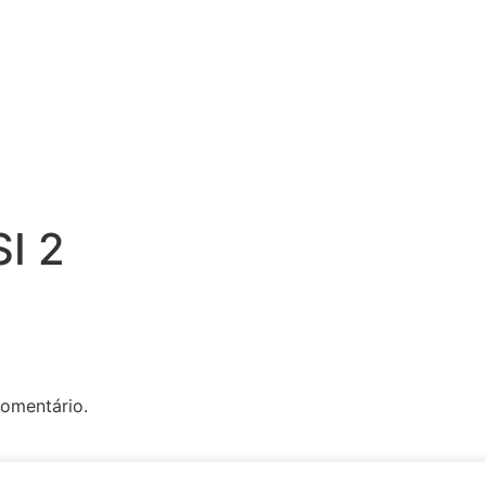
I 2
omentário.