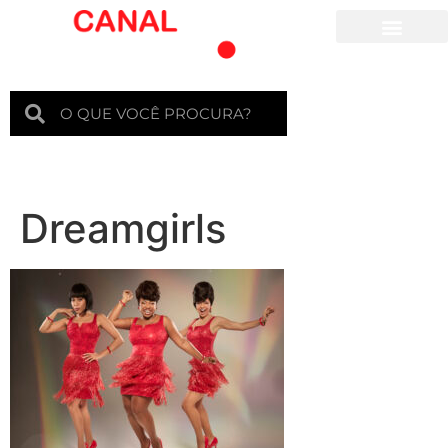
Para crianças
Dreamgirls