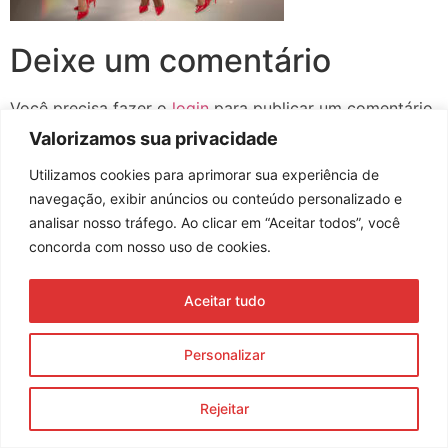
Deixe um comentário
Você precisa fazer o
login
para publicar um comentário.
Valorizamos sua privacidade
Utilizamos cookies para aprimorar sua experiência de
navegação, exibir anúncios ou conteúdo personalizado e
Assine nossa newsletter
analisar nosso tráfego. Ao clicar em “Aceitar todos”, você
concorda com nosso uso de cookies.
Aceitar tudo
Enviar
© 2023 Morente Forte. Todos os direitos reservados
Personalizar
Política de Privacidade e Termos de Uso
Rejeitar